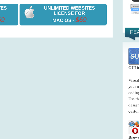
TES
UNLIMITED WEBSITES
LICENSE FOR
69
$69
MAC OS -
FE
GUI i
Visual
your 
codin
Use t
desig
custo
Brows