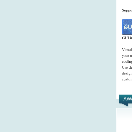
Suppor
GUI i
Visual
your 
codin
Use t
desig
custo
AW